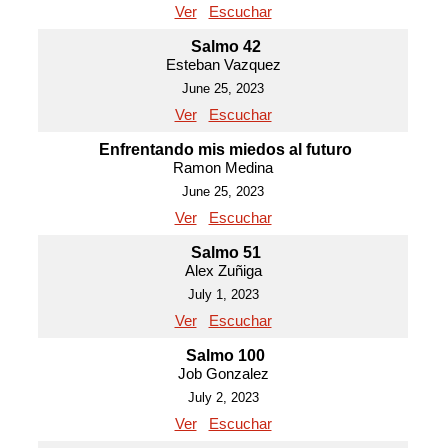
Ver
Escuchar
Salmo 42
Esteban Vazquez
June 25, 2023
Ver
Escuchar
Enfrentando mis miedos al futuro
Ramon Medina
June 25, 2023
Ver
Escuchar
Salmo 51
Alex Zuñiga
July 1, 2023
Ver
Escuchar
Salmo 100
Job Gonzalez
July 2, 2023
Ver
Escuchar