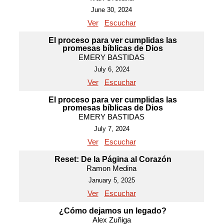
June 30, 2024
Ver
Escuchar
El proceso para ver cumplidas las
promesas bíblicas de Dios
EMERY BASTIDAS
July 6, 2024
Ver
Escuchar
El proceso para ver cumplidas las
promesas bíblicas de Dios
EMERY BASTIDAS
July 7, 2024
Ver
Escuchar
Reset: De la Página al Corazón
Ramon Medina
January 5, 2025
Ver
Escuchar
¿Cómo dejamos un legado?
Alex Zuñiga