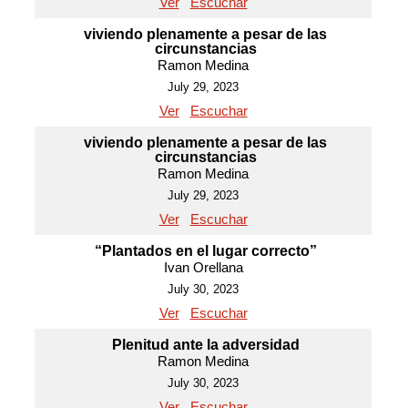
Ver
Escuchar
viviendo plenamente a pesar de las
circunstancias
Ramon Medina
July 29, 2023
Ver
Escuchar
viviendo plenamente a pesar de las
circunstancias
Ramon Medina
July 29, 2023
Ver
Escuchar
“Plantados en el lugar correcto”
Ivan Orellana
July 30, 2023
Ver
Escuchar
Plenitud ante la adversidad
Ramon Medina
July 30, 2023
Ver
Escuchar