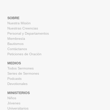
SOBRE
Nuestra Misión
Nuestras Creencias
Personal y Departamentos
Membresía
Bautismos
Contáctanos
Peticiones de Oración
MEDIOS
Todos Sermones
Series de Sermones
Podcasts
Devotionales
MINISTERIOS
Niños
Jóvenes
Universitarios