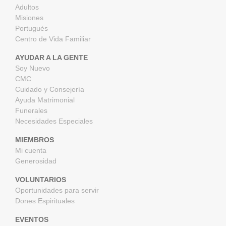
Adultos
Misiones
Portugués
Centro de Vida Familiar
AYUDAR A LA GENTE
Soy Nuevo
CMC
Cuidado y Consejería
Ayuda Matrimonial
Funerales
Necesidades Especiales
MIEMBROS
Mi cuenta
Generosidad
VOLUNTARIOS
Oportunidades para servir
Dones Espirituales
EVENTOS