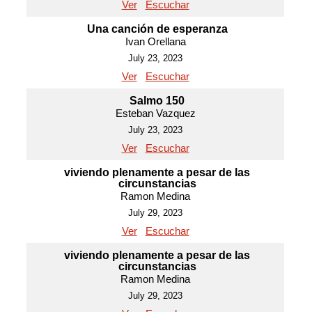
Ver
Escuchar
Una canción de esperanza
Ivan Orellana
July 23, 2023
Ver
Escuchar
Salmo 150
Esteban Vazquez
July 23, 2023
Ver
Escuchar
viviendo plenamente a pesar de las
circunstancias
Ramon Medina
July 29, 2023
Ver
Escuchar
viviendo plenamente a pesar de las
circunstancias
Ramon Medina
July 29, 2023