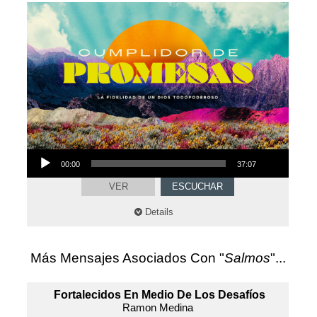
Audio
00:00
37:07
Player
VER
ESCUCHAR
Details
Más Mensajes Asociados Con "
Salmos
"...
Fortalecidos En Medio De Los Desafíos
Ramon Medina