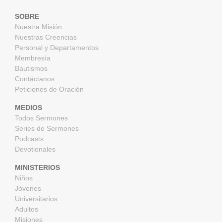
SOBRE
Nuestra Misión
Nuestras Creencias
Personal y Departamentos
Membresía
Bautismos
Contáctanos
Peticiones de Oración
MEDIOS
Todos Sermones
Series de Sermones
Podcasts
Devotionales
MINISTERIOS
Niños
Jóvenes
Universitarios
Adultos
Misiones