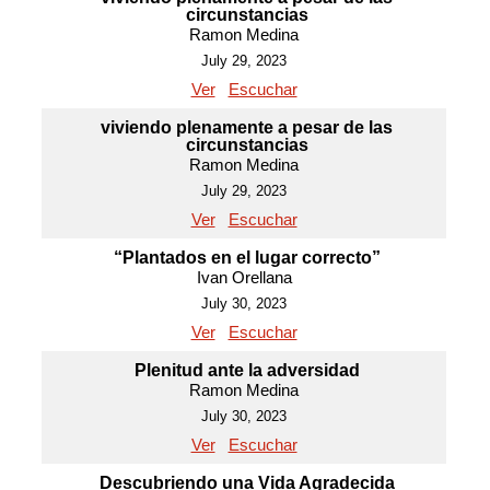
circunstancias
Ramon Medina
July 29, 2023
Ver
Escuchar
viviendo plenamente a pesar de las
circunstancias
Ramon Medina
July 29, 2023
Ver
Escuchar
“Plantados en el lugar correcto”
Ivan Orellana
July 30, 2023
Ver
Escuchar
Plenitud ante la adversidad
Ramon Medina
July 30, 2023
Ver
Escuchar
Descubriendo una Vida Agradecida