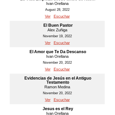
Ivan Orellana
August 28, 2022
Ver
Escuchar
El Buen Pastor
Alex Zuñiga
November 19, 2022
Ver
Escuchar
El Amor que Te Da Descanso
Ivan Orellana
November 20, 2022
Ver
Escuchar
Evidencias de Jesús en el Antiguo
Testamento
Ramon Medina
November 20, 2022
Ver
Escuchar
Jesus es el Rey
Ivan Orellana