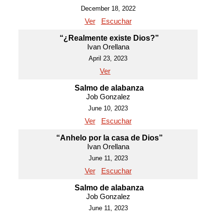
December 18, 2022
Ver
Escuchar
“¿Realmente existe Dios?”
Ivan Orellana
April 23, 2023
Ver
Salmo de alabanza
Job Gonzalez
June 10, 2023
Ver
Escuchar
“Anhelo por la casa de Dios”
Ivan Orellana
June 11, 2023
Ver
Escuchar
Salmo de alabanza
Job Gonzalez
June 11, 2023