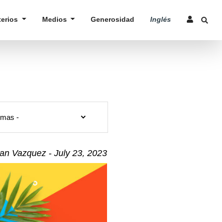
terios
Medios
Generosidad
Inglés
an Vazquez - July 23, 2023