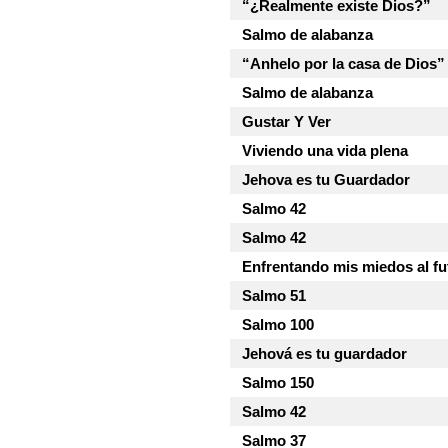
“¿Realmente existe Dios?”
Salmo de alabanza
“Anhelo por la casa de Dios”
Salmo de alabanza
Gustar Y Ver
Viviendo una vida plena
Jehova es tu Guardador
Salmo 42
Salmo 42
Enfrentando mis miedos al fu
Salmo 51
Salmo 100
Jehová es tu guardador
Salmo 150
Salmo 42
Salmo 37