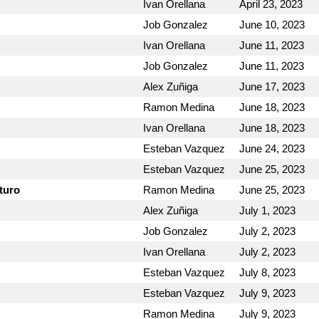
Ivan Orellana
April 23, 2023
Job Gonzalez
June 10, 2023
Ivan Orellana
June 11, 2023
Job Gonzalez
June 11, 2023
Alex Zuñiga
June 17, 2023
Ramon Medina
June 18, 2023
Ivan Orellana
June 18, 2023
Esteban Vazquez
June 24, 2023
Esteban Vazquez
June 25, 2023
turo
Ramon Medina
June 25, 2023
Alex Zuñiga
July 1, 2023
Job Gonzalez
July 2, 2023
Ivan Orellana
July 2, 2023
Esteban Vazquez
July 8, 2023
Esteban Vazquez
July 9, 2023
Ramon Medina
July 9, 2023