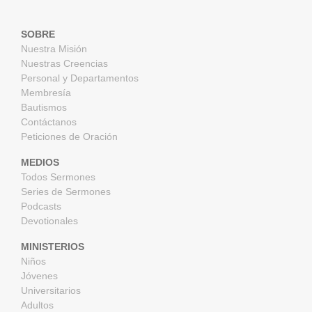
SOBRE
Nuestra Misión
Nuestras Creencias
Personal y Departamentos
Membresía
Bautismos
Contáctanos
Peticiones de Oración
MEDIOS
Todos Sermones
Series de Sermones
Podcasts
Devotionales
MINISTERIOS
Niños
Jóvenes
Universitarios
Adultos