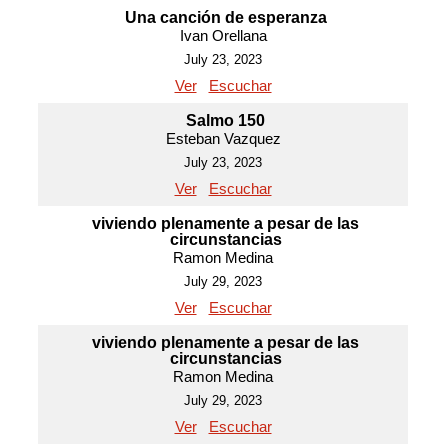
Una canción de esperanza
Ivan Orellana
July 23, 2023
Ver
Escuchar
Salmo 150
Esteban Vazquez
July 23, 2023
Ver
Escuchar
viviendo plenamente a pesar de las
circunstancias
Ramon Medina
July 29, 2023
Ver
Escuchar
viviendo plenamente a pesar de las
circunstancias
Ramon Medina
July 29, 2023
Ver
Escuchar