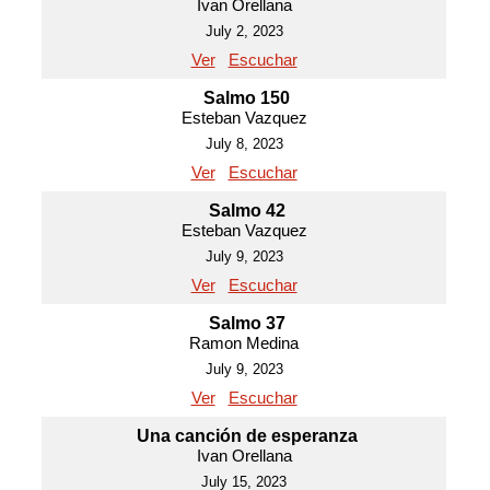
Ivan Orellana
July 2, 2023
Ver
Escuchar
Salmo 150
Esteban Vazquez
July 8, 2023
Ver
Escuchar
Salmo 42
Esteban Vazquez
July 9, 2023
Ver
Escuchar
Salmo 37
Ramon Medina
July 9, 2023
Ver
Escuchar
Una canción de esperanza
Ivan Orellana
July 15, 2023