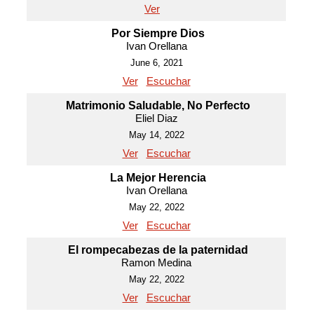
Ver
Por Siempre Dios
Ivan Orellana
June 6, 2021
Ver
Escuchar
Matrimonio Saludable, No Perfecto
Eliel Diaz
May 14, 2022
Ver
Escuchar
La Mejor Herencia
Ivan Orellana
May 22, 2022
Ver
Escuchar
El rompecabezas de la paternidad
Ramon Medina
May 22, 2022
Ver
Escuchar