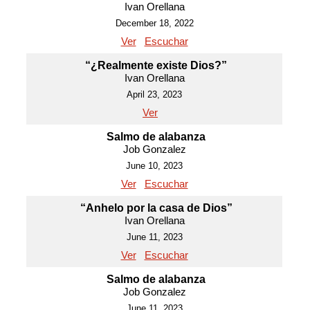
Ivan Orellana
December 18, 2022
Ver
Escuchar
“¿Realmente existe Dios?”
Ivan Orellana
April 23, 2023
Ver
Salmo de alabanza
Job Gonzalez
June 10, 2023
Ver
Escuchar
“Anhelo por la casa de Dios”
Ivan Orellana
June 11, 2023
Ver
Escuchar
Salmo de alabanza
Job Gonzalez
June 11, 2023