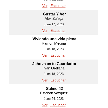
Ver
Escuchar
Gustar Y Ver
Alex Zuñiga
June 17, 2023
Ver
Escuchar
Viviendo una vida plena
Ramon Medina
June 18, 2023
Ver
Escuchar
Jehova es tu Guardador
Ivan Orellana
June 18, 2023
Ver
Escuchar
Salmo 42
Esteban Vazquez
June 24, 2023
Ver
Escuchar