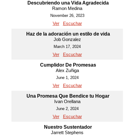
Descubriendo una Vida Agradecida
Ramon Medina
November 26, 2023
Ver
Escuchar
Haz de la adoración un estilo de vida
Job Gonzalez
March 17, 2024
Ver
Escuchar
Cumplidor De Promesas
Alex Zuñiga
June 1, 2024
Ver
Escuchar
Una Promesa Que Bendice tu Hogar
Ivan Orellana
June 2, 2024
Ver
Escuchar
Nuestro Sustentador
Jarrett Stephens