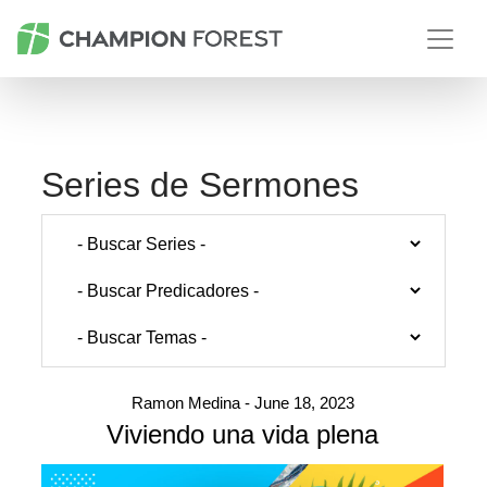
Series de Sermones
Ramon Medina - June 18, 2023
Viviendo una vida plena