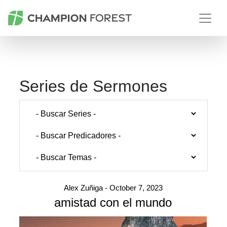
Series de Sermones
Alex Zuñiga - October 7, 2023
amistad con el mundo