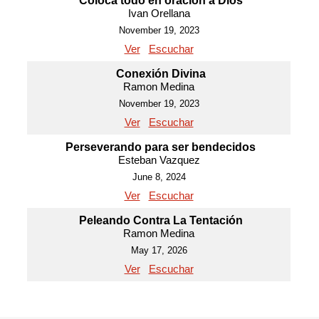
“Coloca todo en oración a Dios”
Ivan Orellana
November 19, 2023
Ver
Escuchar
Conexión Divina
Ramon Medina
November 19, 2023
Ver
Escuchar
Perseverando para ser bendecidos
Esteban Vazquez
June 8, 2024
Ver
Escuchar
Peleando Contra La Tentación
Ramon Medina
May 17, 2026
Ver
Escuchar