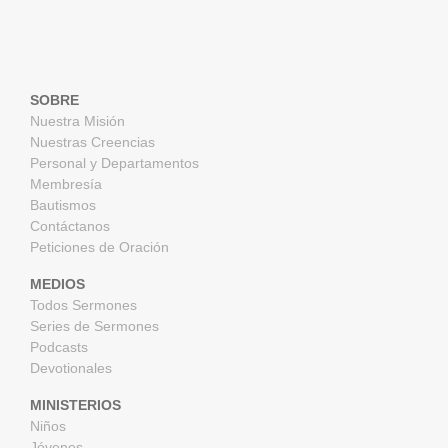
SOBRE
Nuestra Misión
Nuestras Creencias
Personal y Departamentos
Membresía
Bautismos
Contáctanos
Peticiones de Oración
MEDIOS
Todos Sermones
Series de Sermones
Podcasts
Devotionales
MINISTERIOS
Niños
Jóvenes