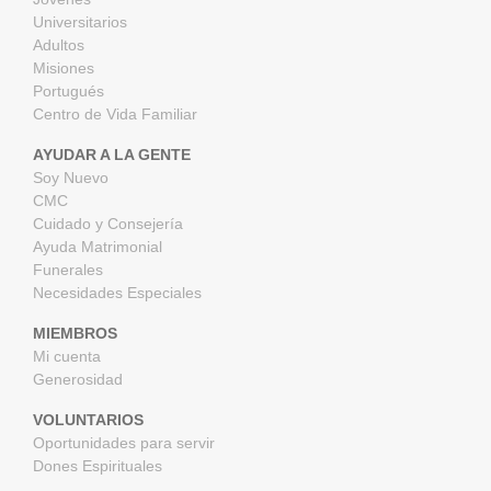
Universitarios
Adultos
Misiones
Portugués
Centro de Vida Familiar
AYUDAR A LA GENTE
Soy Nuevo
CMC
Cuidado y Consejería
Ayuda Matrimonial
Funerales
Necesidades Especiales
MIEMBROS
Mi cuenta
Generosidad
VOLUNTARIOS
Oportunidades para servir
Dones Espirituales