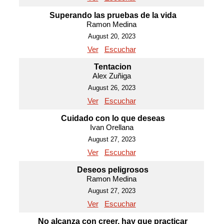
Superando las pruebas de la vida
Ramon Medina
August 20, 2023
Ver
Escuchar
Tentacion
Alex Zuñiga
August 26, 2023
Ver
Escuchar
Cuidado con lo que deseas
Ivan Orellana
August 27, 2023
Ver
Escuchar
Deseos peligrosos
Ramon Medina
August 27, 2023
Ver
Escuchar
No alcanza con creer, hay que practicar