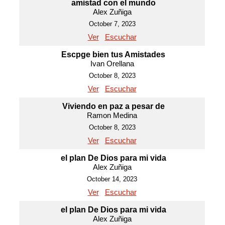
amistad con el mundo
Alex Zuñiga
October 7, 2023
Ver
Escuchar
Escpge bien tus Amistades
Ivan Orellana
October 8, 2023
Ver
Escuchar
Viviendo en paz a pesar de
Ramon Medina
October 8, 2023
Ver
Escuchar
el plan De Dios para mi vida
Alex Zuñiga
October 14, 2023
Ver
Escuchar
el plan De Dios para mi vida
Alex Zuñiga