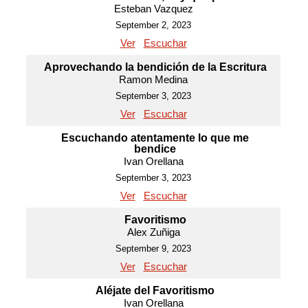
Esteban Vazquez
September 2, 2023
Ver
Escuchar
Aprovechando la bendición de la Escritura
Ramon Medina
September 3, 2023
Ver
Escuchar
Escuchando atentamente lo que me
bendice
Ivan Orellana
September 3, 2023
Ver
Escuchar
Favoritismo
Alex Zuñiga
September 9, 2023
Ver
Escuchar
Aléjate del Favoritismo
Ivan Orellana