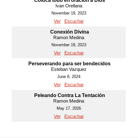
“Coloca todo en oración a Dios”
Ivan Orellana
November 19, 2023
Ver
Escuchar
Conexión Divina
Ramon Medina
November 19, 2023
Ver
Escuchar
Perseverando para ser bendecidos
Esteban Vazquez
June 8, 2024
Ver
Escuchar
Peleando Contra La Tentación
Ramon Medina
May 17, 2026
Ver
Escuchar