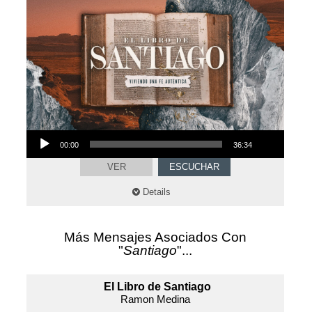
Audio
00:00
36:34
Player
VER
ESCUCHAR
Details
Más Mensajes Asociados Con
"
Santiago
"...
El Libro de Santiago
Ramon Medina