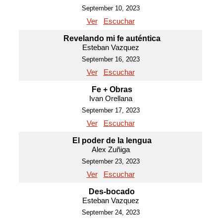
September 10, 2023
Ver
Escuchar
Revelando mi fe auténtica
Esteban Vazquez
September 16, 2023
Ver
Escuchar
Fe + Obras
Ivan Orellana
September 17, 2023
Ver
Escuchar
El poder de la lengua
Alex Zuñiga
September 23, 2023
Ver
Escuchar
Des-bocado
Esteban Vazquez
September 24, 2023