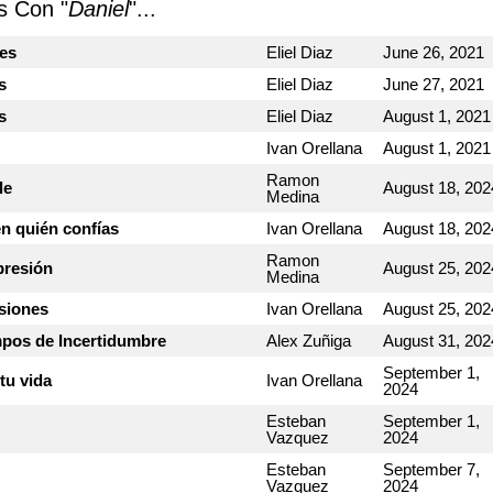
s Con "
Daniel
"...
nes
Eliel Diaz
June 26, 2021
s
Eliel Diaz
June 27, 2021
s
Eliel Diaz
August 1, 2021
Ivan Orellana
August 1, 2021
Ramon
le
August 18, 202
Medina
en quién confías
Ivan Orellana
August 18, 202
Ramon
presión
August 25, 202
Medina
isiones
Ivan Orellana
August 25, 202
mpos de Incertidumbre
Alex Zuñiga
August 31, 202
September 1,
tu vida
Ivan Orellana
2024
Esteban
September 1,
Vazquez
2024
Esteban
September 7,
Vazquez
2024