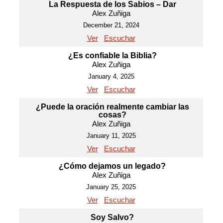
La Respuesta de los Sabios – Dar
Alex Zuñiga
December 21, 2024
Ver
Escuchar
¿Es confiable la Biblia?
Alex Zuñiga
January 4, 2025
Ver
Escuchar
¿Puede la oración realmente cambiar las
cosas?
Alex Zuñiga
January 11, 2025
Ver
Escuchar
¿Cómo dejamos un legado?
Alex Zuñiga
January 25, 2025
Ver
Escuchar
Soy Salvo?