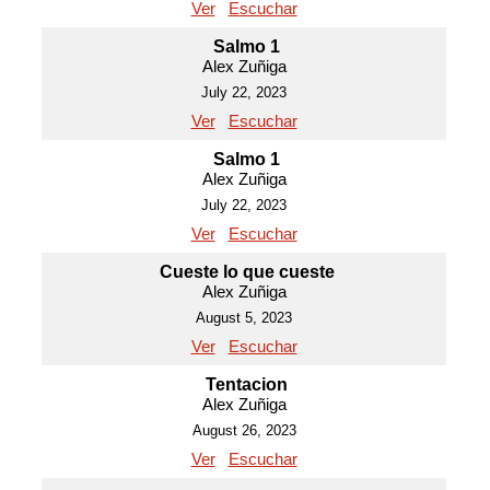
Ver
Escuchar
Salmo 1
Alex Zuñiga
July 22, 2023
Ver
Escuchar
Salmo 1
Alex Zuñiga
July 22, 2023
Ver
Escuchar
Cueste lo que cueste
Alex Zuñiga
August 5, 2023
Ver
Escuchar
Tentacion
Alex Zuñiga
August 26, 2023
Ver
Escuchar