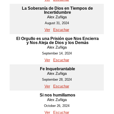
La Soberanía de Dios en Tiempos de
Incertidumbre
Alex Zuñiga
August 31, 2024
Ver
Escuchar
El Orgullo es una Prisión que Nos Encierra
y Nos Aleja de Dios y los Demás
Alex Zuñiga
September 14, 2024
Ver
Escuchar
Fe Inquebrantable
Alex Zuñiga
September 28, 2024
Ver
Escuchar
Si nos humillamos
Alex Zuñiga
October 26, 2024
Ver
Escuchar