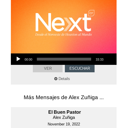
Audio
00:00
33:33
Player
VER
ESCUCHAR
Details
Más Mensajes de Alex Zuñiga ...
El Buen Pastor
Alex Zuñiga
November 19, 2022