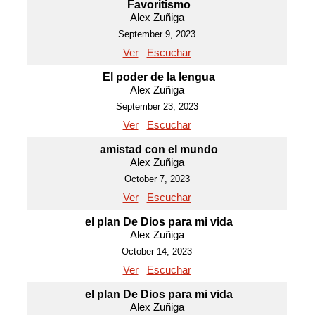
Favoritismo
Alex Zuñiga
September 9, 2023
Ver
Escuchar
El poder de la lengua
Alex Zuñiga
September 23, 2023
Ver
Escuchar
amistad con el mundo
Alex Zuñiga
October 7, 2023
Ver
Escuchar
el plan De Dios para mi vida
Alex Zuñiga
October 14, 2023
Ver
Escuchar
el plan De Dios para mi vida
Alex Zuñiga