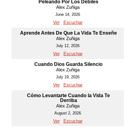
Peleando Por Los Débiles
Alex Zuñiga
June 14, 2026
Ver
Escuchar
Aprende Antes De Que La Vida Te Enseñe
Alex Zuñiga
July 12, 2026
Ver
Escuchar
Cuando Dios Guarda Silencio
Alex Zuñiga
July 19, 2026
Ver
Escuchar
Cómo Levantarte Cuando la Vida Te
Derriba
Alex Zuñiga
August 2, 2026
Ver
Escuchar