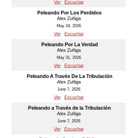
Ver
Escuchar
Peleando Por Los Perdidos
Alex Zuñiga
May 24, 2026
Ver
Escuchar
Peleando Por La Verdad
Alex Zuñiga
May 31, 2026
Ver
Escuchar
Peleando A Través De La Tribulación
Alex Zuñiga
June 7, 2026
Ver
Escuchar
Peleando a Través de la Tribulación
Alex Zuñiga
June 7, 2026
Ver
Escuchar