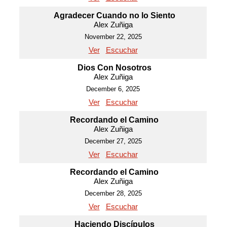
Agradecer Cuando no lo Siento
Alex Zuñiga
November 22, 2025
Ver
Escuchar
Dios Con Nosotros
Alex Zuñiga
December 6, 2025
Ver
Escuchar
Recordando el Camino
Alex Zuñiga
December 27, 2025
Ver
Escuchar
Recordando el Camino
Alex Zuñiga
December 28, 2025
Ver
Escuchar
Haciendo Discípulos