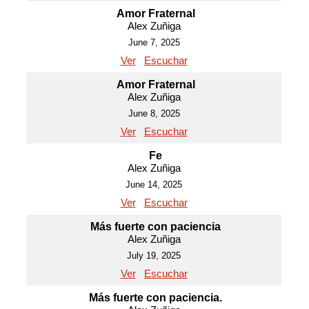
Amor Fraternal
Alex Zuñiga
June 7, 2025
Ver
Escuchar
Amor Fraternal
Alex Zuñiga
June 8, 2025
Ver
Escuchar
Fe
Alex Zuñiga
June 14, 2025
Ver
Escuchar
Más fuerte con paciencia
Alex Zuñiga
July 19, 2025
Ver
Escuchar
Más fuerte con paciencia.