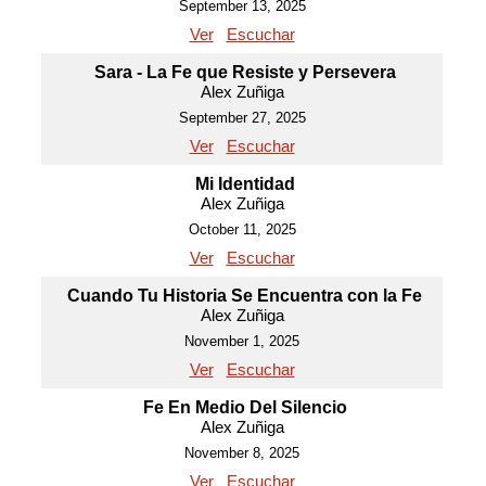
September 13, 2025
Ver
Escuchar
Sara - La Fe que Resiste y Persevera
Alex Zuñiga
September 27, 2025
Ver
Escuchar
Mi Identidad
Alex Zuñiga
October 11, 2025
Ver
Escuchar
Cuando Tu Historia Se Encuentra con la Fe
Alex Zuñiga
November 1, 2025
Ver
Escuchar
Fe En Medio Del Silencio
Alex Zuñiga
November 8, 2025
Ver
Escuchar