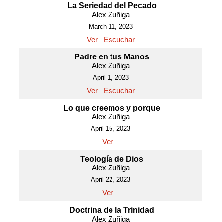
La Seriedad del Pecado
Alex Zuñiga
March 11, 2023
Ver
Escuchar
Padre en tus Manos
Alex Zuñiga
April 1, 2023
Ver
Escuchar
Lo que creemos y porque
Alex Zuñiga
April 15, 2023
Ver
Teología de Dios
Alex Zuñiga
April 22, 2023
Ver
Doctrina de la Trinidad
Alex Zuñiga