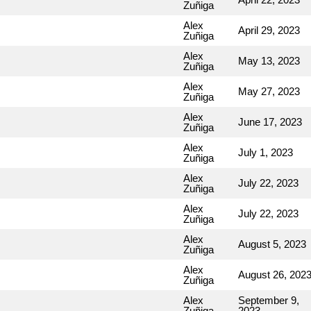
Zuñiga
Alex
April 29, 2023
Zuñiga
Alex
May 13, 2023
Zuñiga
Alex
May 27, 2023
Zuñiga
Alex
June 17, 2023
Zuñiga
Alex
July 1, 2023
Zuñiga
Alex
July 22, 2023
Zuñiga
Alex
July 22, 2023
Zuñiga
Alex
August 5, 2023
Zuñiga
Alex
August 26, 202
Zuñiga
Alex
September 9,
Zuñiga
2023