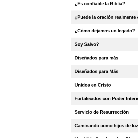
¿Es confiable la Biblia?
¿Puede la oración realmente 
¿Cómo dejamos un legado?
Soy Salvo?
Diseñados para más
Diseñados para Más
Unidos en Cristo
Fortalecidos con Poder Interi
Servicio de Resurrección
Caminando como hijos de lu