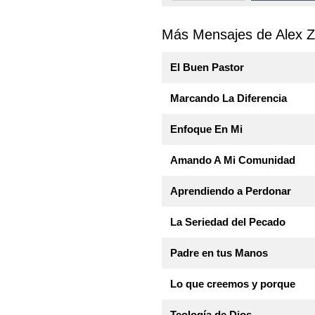
Más Mensajes de Alex Zu
El Buen Pastor
Marcando La Diferencia
Enfoque En Mi
Amando A Mi Comunidad
Aprendiendo a Perdonar
La Seriedad del Pecado
Padre en tus Manos
Lo que creemos y porque
Teología de Dios