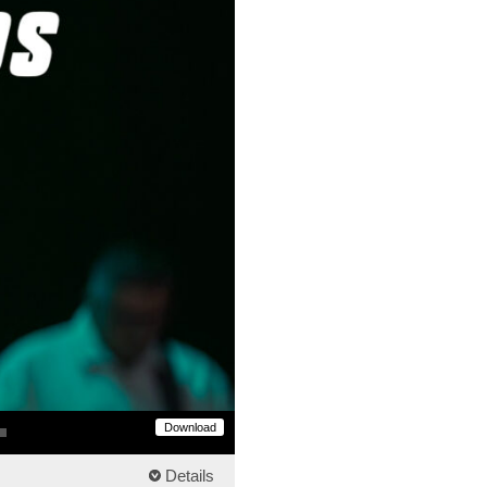
Download
own
Details