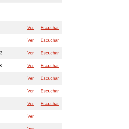
ase
Ver
Escuchar
ase
e.
Ver
Escuchar
23
Ver
Escuchar
3
Ver
Escuchar
Ver
Escuchar
Ver
Escuchar
Ver
Escuchar
Ver
Ver