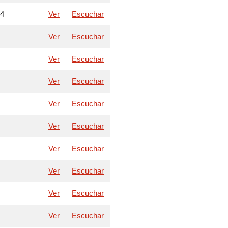
24
Ver
Escuchar
Ver
Escuchar
Ver
Escuchar
Ver
Escuchar
Ver
Escuchar
Ver
Escuchar
Ver
Escuchar
Ver
Escuchar
Ver
Escuchar
Ver
Escuchar