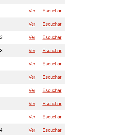
Ver
Escuchar
Ver
Escuchar
23
Ver
Escuchar
23
Ver
Escuchar
Ver
Escuchar
Ver
Escuchar
Ver
Escuchar
Ver
Escuchar
Ver
Escuchar
24
Ver
Escuchar