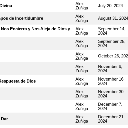
Alex
Divina
July 20, 2024
Zuñiga
Alex
mpos de Incertidumbre
August 31, 202
Zuñiga
 Nos Encierra y Nos Aleja de Dios y
Alex
September 14,
Zuñiga
2024
Alex
September 28,
Zuñiga
2024
Alex
October 26, 20
Zuñiga
Alex
November 9,
Zuñiga
2024
Alex
November 16,
Respuesta de Dios
Zuñiga
2024
Alex
November 30,
Zuñiga
2024
Alex
December 7,
Zuñiga
2024
Alex
December 21,
 Dar
Zuñiga
2024