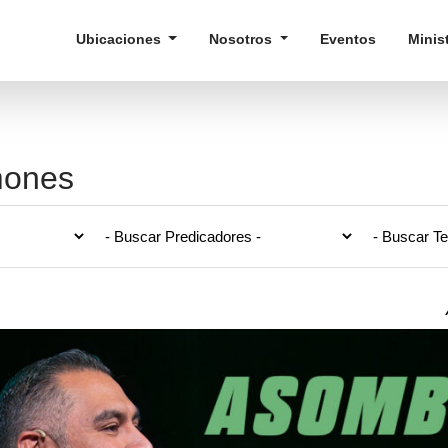
Ubicaciones
Nosotros
Eventos
Minis
mones