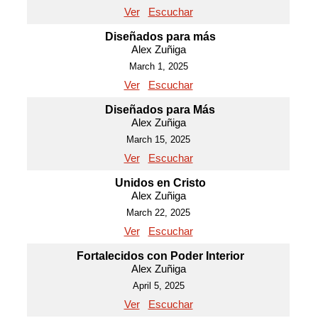
Ver
Escuchar
Diseñados para más
Alex Zuñiga
March 1, 2025
Ver
Escuchar
Diseñados para Más
Alex Zuñiga
March 15, 2025
Ver
Escuchar
Unidos en Cristo
Alex Zuñiga
March 22, 2025
Ver
Escuchar
Fortalecidos con Poder Interior
Alex Zuñiga
April 5, 2025
Ver
Escuchar