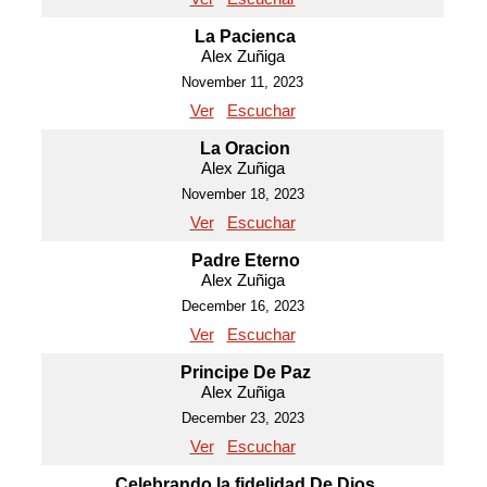
La Pacienca
Alex Zuñiga
November 11, 2023
Ver
Escuchar
La Oracion
Alex Zuñiga
November 18, 2023
Ver
Escuchar
Padre Eterno
Alex Zuñiga
December 16, 2023
Ver
Escuchar
Principe De Paz
Alex Zuñiga
December 23, 2023
Ver
Escuchar
Celebrando la fidelidad De Dios