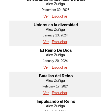
Alex Zuñiga
December 30, 2023
Ver
Escuchar
Unidos en la diversidad
Alex Zuñiga
January 13, 2024
Ver
Escuchar
El Reino De Dios
Alex Zuñiga
January 20, 2024
Ver
Escuchar
Batallas del Reino
Alex Zuñiga
February 17, 2024
Ver
Escuchar
Impulsando el Reino
Alex Zuñiga