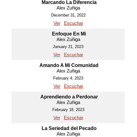
Marcando La Diferencia
Alex Zuñiga
December 31, 2022
Ver
Escuchar
Enfoque En Mi
Alex Zuñiga
January 21, 2023
Ver
Escuchar
Amando A Mi Comunidad
Alex Zuñiga
February 4, 2023
Ver
Escuchar
Aprendiendo a Perdonar
Alex Zuñiga
February 18, 2023
Ver
Escuchar
La Seriedad del Pecado
Alex Zuñiga