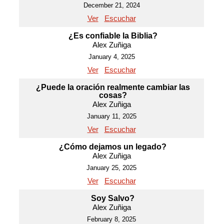
December 21, 2024
Ver
Escuchar
¿Es confiable la Biblia?
Alex Zuñiga
January 4, 2025
Ver
Escuchar
¿Puede la oración realmente cambiar las
cosas?
Alex Zuñiga
January 11, 2025
Ver
Escuchar
¿Cómo dejamos un legado?
Alex Zuñiga
January 25, 2025
Ver
Escuchar
Soy Salvo?
Alex Zuñiga
February 8, 2025