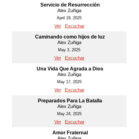
Servicio de Resurrección
Alex Zuñiga
April 19, 2025
Ver
Escuchar
Caminando como hijos de luz
Alex Zuñiga
May 3, 2025
Ver
Escuchar
Una Vida Que Agrada a Dios
Alex Zuñiga
May 17, 2025
Ver
Escuchar
Preparados Para La Batalla
Alex Zuñiga
May 24, 2025
Ver
Escuchar
Amor Fraternal
Alex Zuñiga