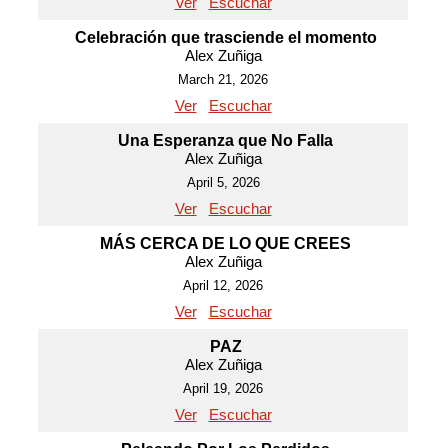
Ver
Escuchar
Celebración que trasciende el momento
Alex Zuñiga
March 21, 2026
Ver
Escuchar
Una Esperanza que No Falla
Alex Zuñiga
April 5, 2026
Ver
Escuchar
MÁS CERCA DE LO QUE CREES
Alex Zuñiga
April 12, 2026
Ver
Escuchar
PAZ
Alex Zuñiga
April 19, 2026
Ver
Escuchar