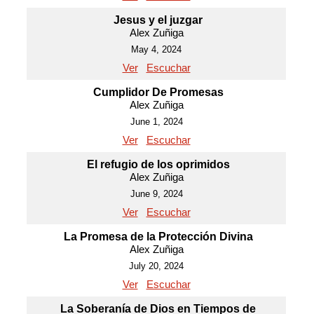
Jesus y el juzgar
Alex Zuñiga
May 4, 2024
Ver
Escuchar
Cumplidor De Promesas
Alex Zuñiga
June 1, 2024
Ver
Escuchar
El refugio de los oprimidos
Alex Zuñiga
June 9, 2024
Ver
Escuchar
La Promesa de la Protección Divina
Alex Zuñiga
July 20, 2024
Ver
Escuchar
La Soberanía de Dios en Tiempos de