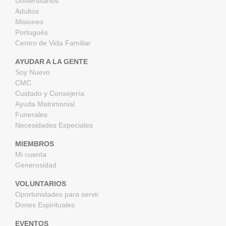
Universitarios
Adultos
Misiones
Portugués
Centro de Vida Familiar
AYUDAR A LA GENTE
Soy Nuevo
CMC
Cuidado y Consejería
Ayuda Matrimonial
Funerales
Necesidades Especiales
MIEMBROS
Mi cuenta
Generosidad
VOLUNTARIOS
Oportunidades para servir
Dones Espirituales
EVENTOS