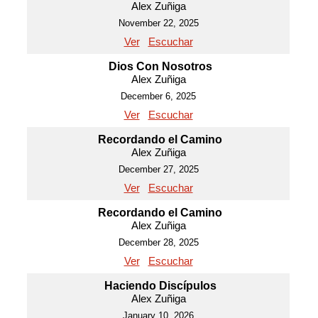
Alex Zuñiga
November 22, 2025
Ver
Escuchar
Dios Con Nosotros
Alex Zuñiga
December 6, 2025
Ver
Escuchar
Recordando el Camino
Alex Zuñiga
December 27, 2025
Ver
Escuchar
Recordando el Camino
Alex Zuñiga
December 28, 2025
Ver
Escuchar
Haciendo Discípulos
Alex Zuñiga
January 10, 2026