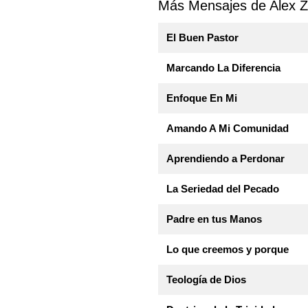
Más Mensajes de Alex Zu
El Buen Pastor
Marcando La Diferencia
Enfoque En Mi
Amando A Mi Comunidad
Aprendiendo a Perdonar
La Seriedad del Pecado
Padre en tus Manos
Lo que creemos y porque
Teología de Dios