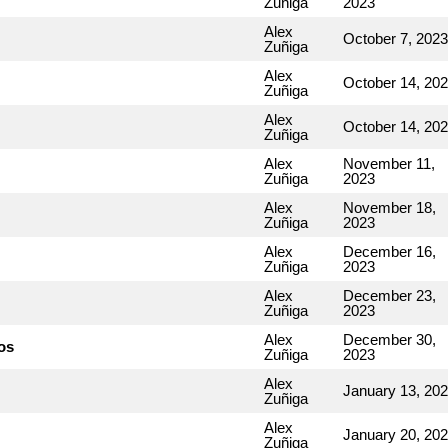
Zuñiga
2023
Alex
October 7, 2023
Zuñiga
Alex
October 14, 20
Zuñiga
Alex
October 14, 20
Zuñiga
Alex
November 11,
Zuñiga
2023
Alex
November 18,
Zuñiga
2023
Alex
December 16,
Zuñiga
2023
Alex
December 23,
Zuñiga
2023
Alex
December 30,
os
Zuñiga
2023
Alex
January 13, 20
Zuñiga
Alex
January 20, 20
Zuñiga