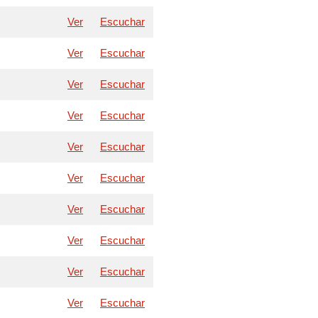
Ver
Escuchar
Ver
Escuchar
Ver
Escuchar
Ver
Escuchar
Ver
Escuchar
Ver
Escuchar
Ver
Escuchar
Ver
Escuchar
Ver
Escuchar
Ver
Escuchar