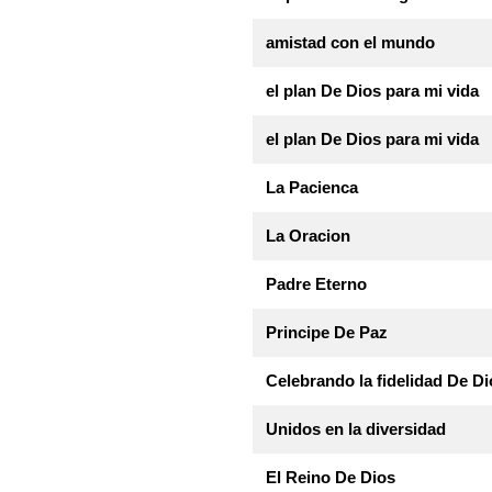
amistad con el mundo
el plan De Dios para mi vida
el plan De Dios para mi vida
La Pacienca
La Oracion
Padre Eterno
Principe De Paz
Celebrando la fidelidad De Di
Unidos en la diversidad
El Reino De Dios