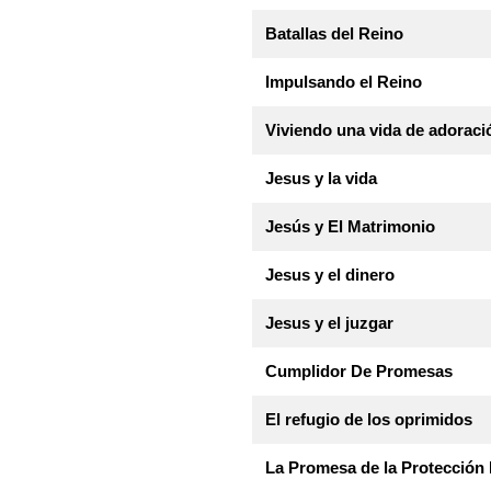
Batallas del Reino
Impulsando el Reino
Viviendo una vida de adoraci
Jesus y la vida
Jesús y El Matrimonio
Jesus y el dinero
Jesus y el juzgar
Cumplidor De Promesas
El refugio de los oprimidos
La Promesa de la Protección 