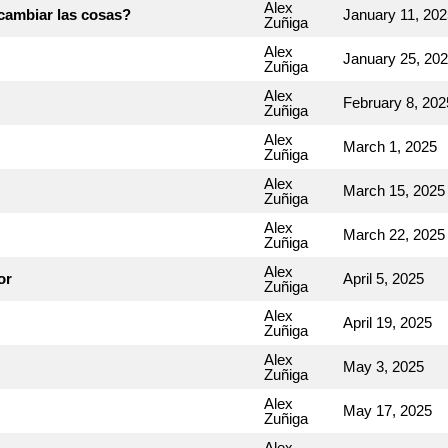
Alex
cambiar las cosas?
January 11, 202
Zuñiga
Alex
January 25, 20
Zuñiga
Alex
February 8, 202
Zuñiga
Alex
March 1, 2025
Zuñiga
Alex
March 15, 2025
Zuñiga
Alex
March 22, 2025
Zuñiga
Alex
or
April 5, 2025
Zuñiga
Alex
April 19, 2025
Zuñiga
Alex
z
May 3, 2025
Zuñiga
Alex
May 17, 2025
Zuñiga
Alex