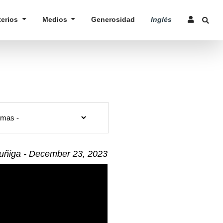
terios
Medios
Generosidad
Inglés
uñiga - December 23, 2023