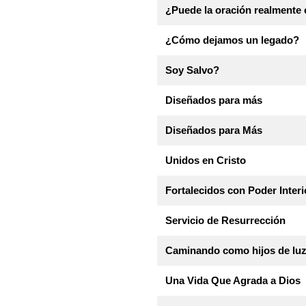
¿Puede la oración realmente 
¿Cómo dejamos un legado?
Soy Salvo?
Diseñados para más
Diseñados para Más
Unidos en Cristo
Fortalecidos con Poder Interi
Servicio de Resurrección
Caminando como hijos de lu
Una Vida Que Agrada a Dios