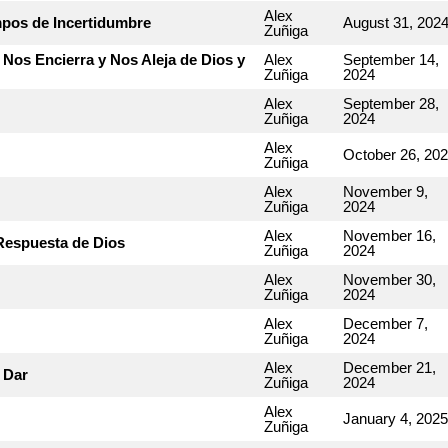
Alex
mpos de Incertidumbre
August 31, 202
Zuñiga
 Nos Encierra y Nos Aleja de Dios y
Alex
September 14,
Zuñiga
2024
Alex
September 28,
Zuñiga
2024
Alex
October 26, 20
Zuñiga
Alex
November 9,
Zuñiga
2024
Alex
November 16,
Respuesta de Dios
Zuñiga
2024
Alex
November 30,
Zuñiga
2024
Alex
December 7,
Zuñiga
2024
Alex
December 21,
 Dar
Zuñiga
2024
Alex
January 4, 2025
Zuñiga