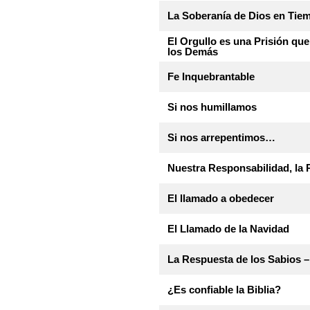
La Soberanía de Dios en Tie
El Orgullo es una Prisión que
los Demás
Fe Inquebrantable
Si nos humillamos
Si nos arrepentimos…
Nuestra Responsabilidad, la 
El llamado a obedecer
El Llamado de la Navidad
La Respuesta de los Sabios –
¿Es confiable la Biblia?