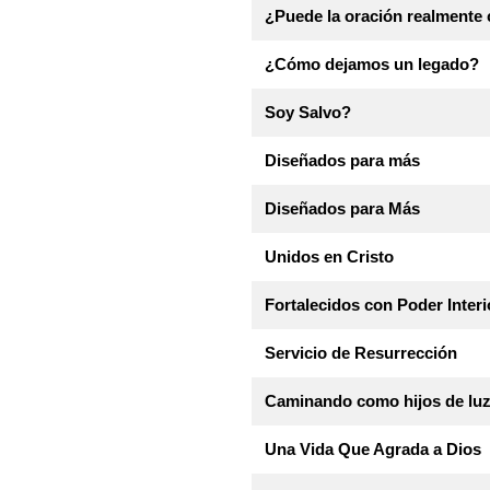
¿Puede la oración realmente 
¿Cómo dejamos un legado?
Soy Salvo?
Diseñados para más
Diseñados para Más
Unidos en Cristo
Fortalecidos con Poder Interi
Servicio de Resurrección
Caminando como hijos de lu
Una Vida Que Agrada a Dios