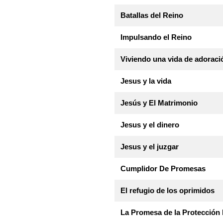
Batallas del Reino
Impulsando el Reino
Viviendo una vida de adoraci
Jesus y la vida
Jesús y El Matrimonio
Jesus y el dinero
Jesus y el juzgar
Cumplidor De Promesas
El refugio de los oprimidos
La Promesa de la Protección 