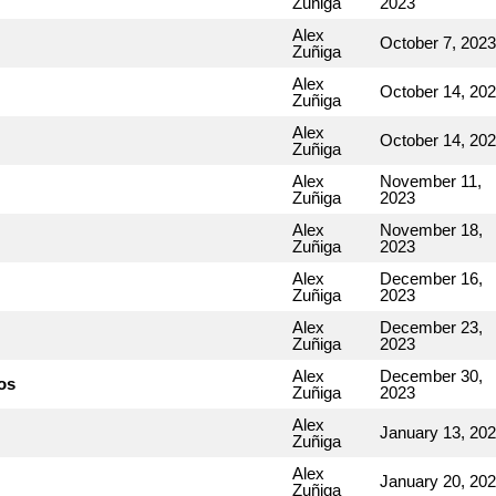
Zuñiga
2023
Alex
October 7, 2023
Zuñiga
Alex
October 14, 20
Zuñiga
Alex
October 14, 20
Zuñiga
Alex
November 11,
Zuñiga
2023
Alex
November 18,
Zuñiga
2023
Alex
December 16,
Zuñiga
2023
Alex
December 23,
Zuñiga
2023
Alex
December 30,
os
Zuñiga
2023
Alex
January 13, 20
Zuñiga
Alex
January 20, 20
Zuñiga