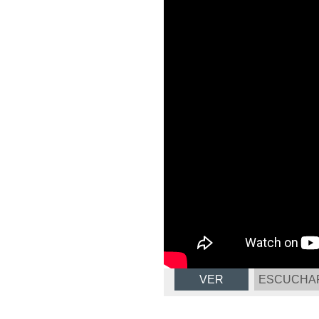
VER
ESCUCHA