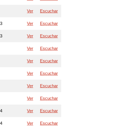
Ver
Escuchar
23
Ver
Escuchar
23
Ver
Escuchar
Ver
Escuchar
Ver
Escuchar
Ver
Escuchar
Ver
Escuchar
Ver
Escuchar
24
Ver
Escuchar
24
Ver
Escuchar