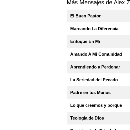
Más Mensajes de Alex Zu
El Buen Pastor
Marcando La Diferencia
Enfoque En Mi
Amando A Mi Comunidad
Aprendiendo a Perdonar
La Seriedad del Pecado
Padre en tus Manos
Lo que creemos y porque
Teología de Dios