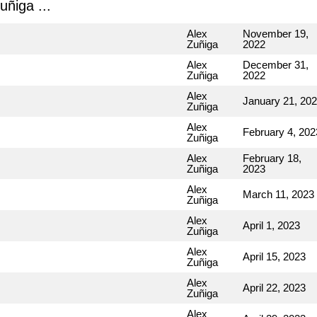
ñiga ...
Alex
November 19,
Zuñiga
2022
Alex
December 31,
Zuñiga
2022
Alex
January 21, 20
Zuñiga
Alex
February 4, 202
Zuñiga
Alex
February 18,
Zuñiga
2023
Alex
March 11, 2023
Zuñiga
Alex
April 1, 2023
Zuñiga
Alex
April 15, 2023
Zuñiga
Alex
April 22, 2023
Zuñiga
Alex