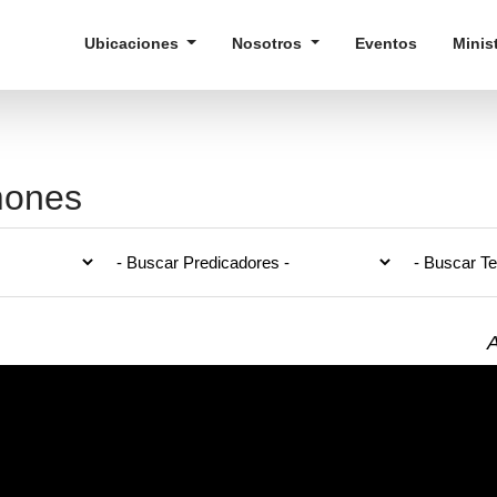
Ubicaciones
Nosotros
Eventos
Minis
mones
A