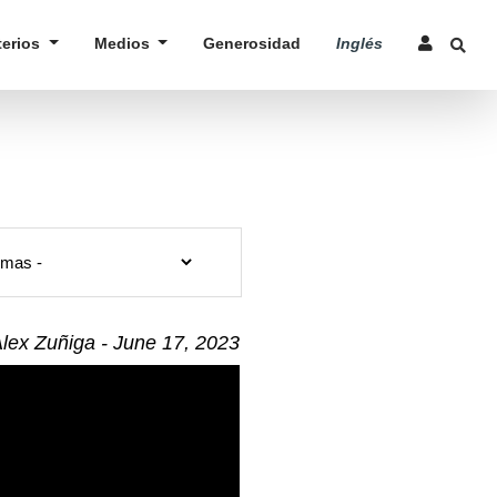
terios
Medios
Generosidad
Inglés
lex Zuñiga - June 17, 2023