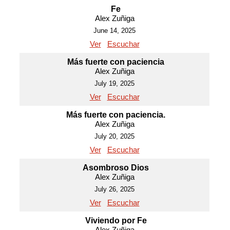
Fe
Alex Zuñiga
June 14, 2025
Ver
Escuchar
Más fuerte con paciencia
Alex Zuñiga
July 19, 2025
Ver
Escuchar
Más fuerte con paciencia.
Alex Zuñiga
July 20, 2025
Ver
Escuchar
Asombroso Dios
Alex Zuñiga
July 26, 2025
Ver
Escuchar
Viviendo por Fe
Alex Zuñiga