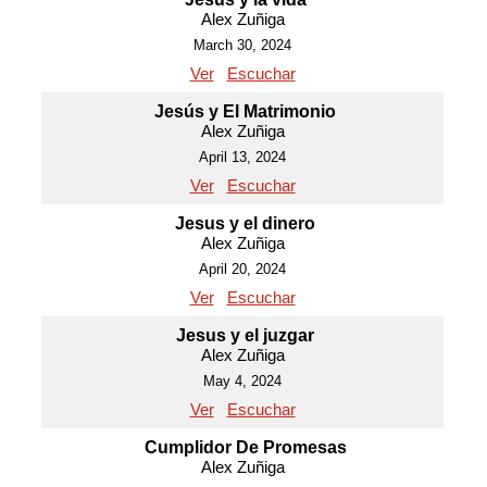
Alex Zuñiga
March 30, 2024
Ver
Escuchar
Jesús y El Matrimonio
Alex Zuñiga
April 13, 2024
Ver
Escuchar
Jesus y el dinero
Alex Zuñiga
April 20, 2024
Ver
Escuchar
Jesus y el juzgar
Alex Zuñiga
May 4, 2024
Ver
Escuchar
Cumplidor De Promesas
Alex Zuñiga