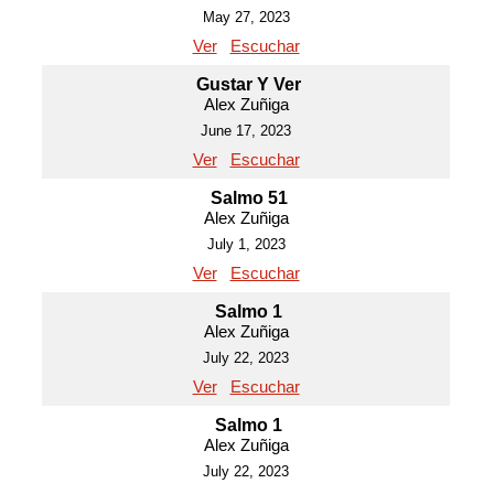
May 27, 2023
Ver
Escuchar
Gustar Y Ver
Alex Zuñiga
June 17, 2023
Ver
Escuchar
Salmo 51
Alex Zuñiga
July 1, 2023
Ver
Escuchar
Salmo 1
Alex Zuñiga
July 22, 2023
Ver
Escuchar
Salmo 1
Alex Zuñiga
July 22, 2023