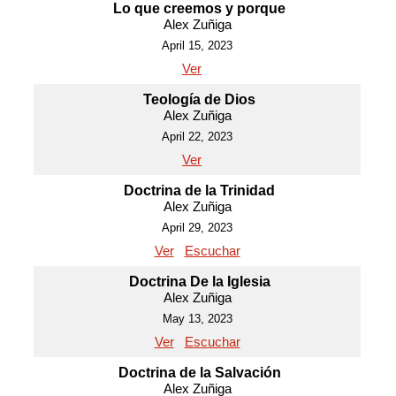
Lo que creemos y porque
Alex Zuñiga
April 15, 2023
Ver
Teología de Dios
Alex Zuñiga
April 22, 2023
Ver
Doctrina de la Trinidad
Alex Zuñiga
April 29, 2023
Ver
Escuchar
Doctrina De la Iglesia
Alex Zuñiga
May 13, 2023
Ver
Escuchar
Doctrina de la Salvación
Alex Zuñiga