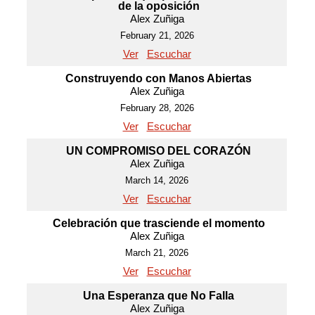
de la oposición
Alex Zuñiga
February 21, 2026
Ver
Escuchar
Construyendo con Manos Abiertas
Alex Zuñiga
February 28, 2026
Ver
Escuchar
UN COMPROMISO DEL CORAZÓN
Alex Zuñiga
March 14, 2026
Ver
Escuchar
Celebración que trasciende el momento
Alex Zuñiga
March 21, 2026
Ver
Escuchar
Una Esperanza que No Falla
Alex Zuñiga