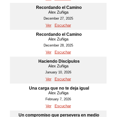
Recordando el Camino
Alex Zuñiga
December 27, 2025
Ver
Escuchar
Recordando el Camino
Alex Zuñiga
December 28, 2025
Ver
Escuchar
Haciendo Discípulos
Alex Zuñiga
January 10, 2026
Ver
Escuchar
Una carga que no te deja igual
Alex Zuñiga
February 7, 2026
Ver
Escuchar
Un compromiso que persevera en medio