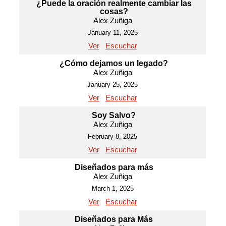
¿Puede la oración realmente cambiar las
cosas?
Alex Zuñiga
January 11, 2025
Ver
Escuchar
¿Cómo dejamos un legado?
Alex Zuñiga
January 25, 2025
Ver
Escuchar
Soy Salvo?
Alex Zuñiga
February 8, 2025
Ver
Escuchar
Diseñados para más
Alex Zuñiga
March 1, 2025
Ver
Escuchar
Diseñados para Más