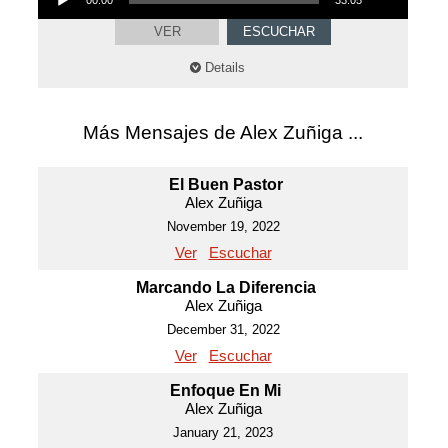
00:00
33:05
Player
VER
ESCUCHAR
Details
Más Mensajes de Alex Zuñiga ...
El Buen Pastor
Alex Zuñiga
November 19, 2022
Ver
Escuchar
Marcando La Diferencia
Alex Zuñiga
December 31, 2022
Ver
Escuchar
Enfoque En Mi
Alex Zuñiga
January 21, 2023