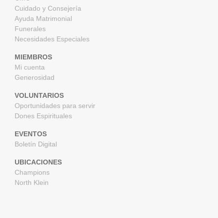
Cuidado y Consejería
Ayuda Matrimonial
Funerales
Necesidades Especiales
MIEMBROS
Mi cuenta
Generosidad
VOLUNTARIOS
Oportunidades para servir
Dones Espirituales
EVENTOS
Boletín Digital
UBICACIONES
Champions
North Klein