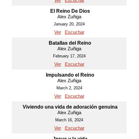
Ver
Escuchar
El Reino De Dios
Alex Zuñiga
January 20, 2024
Ver
Escuchar
Batallas del Reino
Alex Zuñiga
February 17, 2024
Ver
Escuchar
Impulsando el Reino
Alex Zuñiga
March 2, 2024
Ver
Escuchar
Viviendo una vida de adoración genuina
Alex Zuñiga
March 16, 2024
Ver
Escuchar
Jesus y la vida