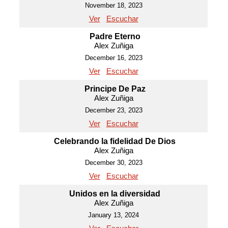
November 18, 2023
Ver
Escuchar
Padre Eterno
Alex Zuñiga
December 16, 2023
Ver
Escuchar
Principe De Paz
Alex Zuñiga
December 23, 2023
Ver
Escuchar
Celebrando la fidelidad De Dios
Alex Zuñiga
December 30, 2023
Ver
Escuchar
Unidos en la diversidad
Alex Zuñiga
January 13, 2024