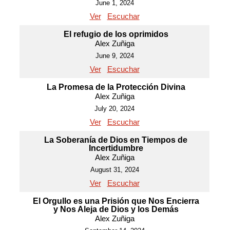
June 1, 2024
Ver
Escuchar
El refugio de los oprimidos
Alex Zuñiga
June 9, 2024
Ver
Escuchar
La Promesa de la Protección Divina
Alex Zuñiga
July 20, 2024
Ver
Escuchar
La Soberanía de Dios en Tiempos de
Incertidumbre
Alex Zuñiga
August 31, 2024
Ver
Escuchar
El Orgullo es una Prisión que Nos Encierra
y Nos Aleja de Dios y los Demás
Alex Zuñiga