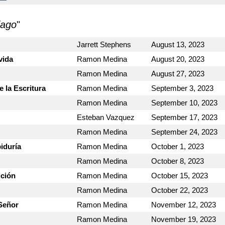
keys
to
iago
"
incre
or
Jarrett Stephens
August 13, 2023
decre
vida
Ramon Medina
August 20, 2023
volum
Ramon Medina
August 27, 2023
 la Escritura
Ramon Medina
September 3, 2023
Ramon Medina
September 10, 2023
Esteban Vazquez
September 17, 2023
Ramon Medina
September 24, 2023
iduría
Ramon Medina
October 1, 2023
Ramon Medina
October 8, 2023
ición
Ramon Medina
October 15, 2023
Ramon Medina
October 22, 2023
 Señor
Ramon Medina
November 12, 2023
Ramon Medina
November 19, 2023