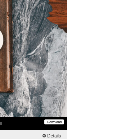
Download
own
Details