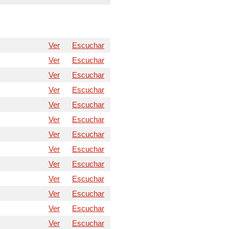
ase
Ver
Escuchar
ase
Ver
Escuchar
e.
Ver
Escuchar
Ver
Escuchar
Ver
Escuchar
Ver
Escuchar
Ver
Escuchar
Ver
Escuchar
Ver
Escuchar
Ver
Escuchar
Ver
Escuchar
Ver
Escuchar
Ver
Escuchar