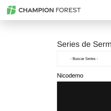
Series de Ser
Nicodemo
General tab