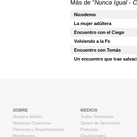
Más de "
Nunca Igual - 
Nicodemo
La mujer adúltera
Encuentro con el Ciego
Volviendo a la Fe
Encuentro con Tomás
Un encuentro que trae salvac
SOBRE
MEDIOS
Nuestra Misión
Todos Sermones
Nuestras Creencias
Series de Sermones
Personal y Departamentos
Podcasts
Membresía
Devotionales