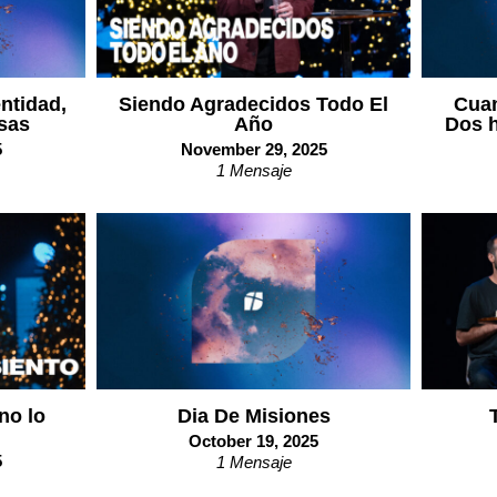
entidad,
Siendo Agradecidos Todo El
Cuan
sas
Año
Dos h
5
November 29, 2025
1 Mensaje
no lo
Dia De Misiones
October 19, 2025
5
1 Mensaje