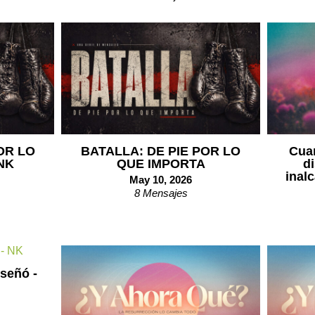
OR LO
BATALLA: DE PIE POR LO
Cuan
NK
QUE IMPORTA
d
inal
May 10, 2026
8 Mensajes
iseñó -