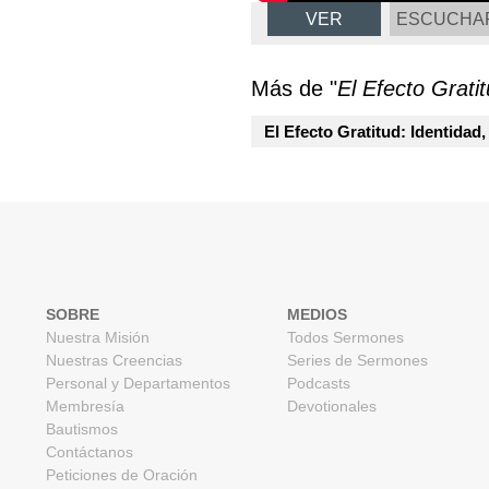
VER
ESCUCHA
Más de "
El Efecto Grati
El Efecto Gratitud: Identidad
SOBRE
MEDIOS
Nuestra Misión
Todos Sermones
Nuestras Creencias
Series de Sermones
Personal y Departamentos
Podcasts
Membresía
Devotionales
Bautismos
Contáctanos
Peticiones de Oración