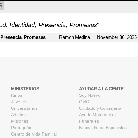
R
tud: Identidad, Presencia, Promesas
"
, Presencia, Promesas
Ramon Medina
November 30, 2025
MINISTERIOS
AYUDAR A LA GENTE
Niños
Soy Nuevo
Jóvenes
CMC
Universitarios
Cuidado y Consejería
Adultos
Ayuda Matrimonial
Misiones
Funerales
Portugués
Necesidades Especiales
Centro de Vida Familiar